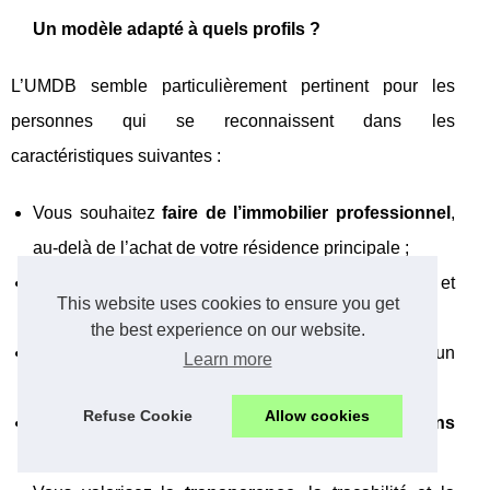
Un modèle adapté à quels profils ?
L’UMDB semble particulièrement pertinent pour les
personnes qui se reconnaissent dans les
caractéristiques suivantes :
Vous souhaitez
faire de l’immobilier professionnel
,
au‑delà de l’achat de votre résidence principale ;
Vous êtes prêt à
prospecter, rencontrer, négocier
, et
This website uses cookies to ensure you get
pas simplement à « consommer du contenu » ;
the best experience on our website.
Vous disposez d’une
éthique forte
et cherchez un
Learn more
cadre structuré pour agir ;
Refuse Cookie
Allow cookies
Vous êtes attiré par le
modèle marchand de biens
mais freiné par l’accès au financement classique ;