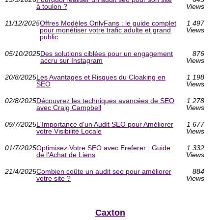
à toulon ?
Views
11/12/2025
Offres Modèles OnlyFans : le guide complet
1 497
pour monétiser votre trafic adulte et grand
Views
public
05/10/2025
Des solutions ciblées pour un engagement
876
accru sur Instagram
Views
20/8/2025
Les Avantages et Risques du Cloaking en
1 198
SEO
Views
02/8/2025
Découvrez les techniques avancées de SEO
1 278
avec Craig Campbell
Views
09/7/2025
L'Importance d'un Audit SEO pour Améliorer
1 677
votre Visibilité Locale
Views
01/7/2025
Optimisez Votre SEO avec Ereferer : Guide
1 332
de l'Achat de Liens
Views
21/4/2025
Combien coûte un audit seo pour améliorer
884
votre site ?
Views
Caxton