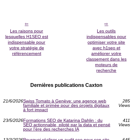
Les raisons pour
Les outils
lesquelles H1SEO est
indispensables pour
indispensable pour
optimiser votre site
votre stratégie de
avec h1seo et
référencement
améliorer votre
classement dans les
moteurs de
recherche
Dernières publications Caxton
21/6/2026
Swiss Tomato à Genève: une agence web
285
familiale et primée pour des projets digitaux
Views
à fort impact
23/5/2026
Formations SEO de Katarina Dahlin : du
411
SEO actionnable, piloté par la data et pensé
Views
pour l’ère des recherches IA
13/3/2026
Pourquoi réaliser un audit seo pour son site
645