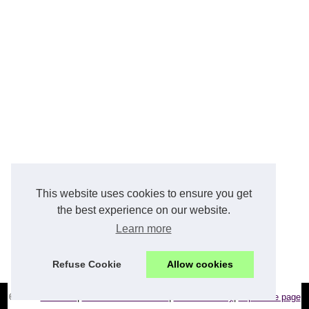
This website uses cookies to ensure you get
the best experience on our website.
Learn more
Refuse Cookie
Allow cookies
© 2026
Caxton.fr
|
Découvrir nos articles
|
Cookies Policy
|
Top of the page