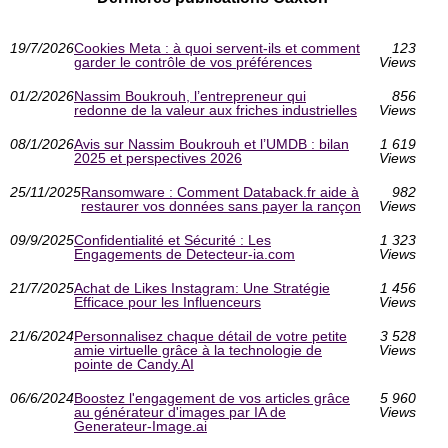
19/7/2026
Cookies Meta : à quoi servent-ils et comment
123
garder le contrôle de vos préférences
Views
01/2/2026
Nassim Boukrouh, l’entrepreneur qui
856
redonne de la valeur aux friches industrielles
Views
08/1/2026
Avis sur Nassim Boukrouh et l’UMDB : bilan
1 619
2025 et perspectives 2026
Views
25/11/2025
Ransomware : Comment Databack.fr aide à
982
restaurer vos données sans payer la rançon
Views
09/9/2025
Confidentialité et Sécurité : Les
1 323
Engagements de Detecteur-ia.com
Views
21/7/2025
Achat de Likes Instagram: Une Stratégie
1 456
Efficace pour les Influenceurs
Views
21/6/2024
Personnalisez chaque détail de votre petite
3 528
amie virtuelle grâce à la technologie de
Views
pointe de Candy.AI
06/6/2024
Boostez l'engagement de vos articles grâce
5 960
au générateur d'images par IA de
Views
Generateur-Image.ai