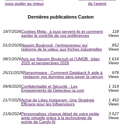
vous guider au mieux
de l'avenir
Dernières publications Caxton
19/7/2026
Cookies Meta : à quoi servent-ils et comment
118
garder le contrôle de vos préférences
Views
01/2/2026
Nassim Boukrouh, l’entrepreneur qui
852
redonne de la valeur aux friches industrielles
Views
08/1/2026
Avis sur Nassim Boukrouh et l’UMDB : bilan
1 616
2025 et perspectives 2026
Views
25/11/2025
Ransomware : Comment Databack.fr aide à
978
restaurer vos données sans payer la rançon
Views
09/9/2025
Confidentialité et Sécurité : Les
1 319
Engagements de Detecteur-ia.com
Views
21/7/2025
Achat de Likes Instagram: Une Stratégie
1 452
Efficace pour les Influenceurs
Views
21/6/2024
Personnalisez chaque détail de votre petite
3 527
amie virtuelle grâce à la technologie de
Views
pointe de Candy.AI