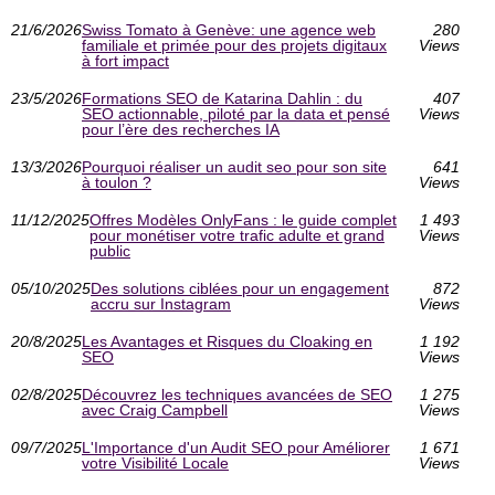
21/6/2026
Swiss Tomato à Genève: une agence web
280
familiale et primée pour des projets digitaux
Views
à fort impact
23/5/2026
Formations SEO de Katarina Dahlin : du
407
SEO actionnable, piloté par la data et pensé
Views
pour l’ère des recherches IA
13/3/2026
Pourquoi réaliser un audit seo pour son site
641
à toulon ?
Views
11/12/2025
Offres Modèles OnlyFans : le guide complet
1 493
pour monétiser votre trafic adulte et grand
Views
public
05/10/2025
Des solutions ciblées pour un engagement
872
accru sur Instagram
Views
20/8/2025
Les Avantages et Risques du Cloaking en
1 192
SEO
Views
02/8/2025
Découvrez les techniques avancées de SEO
1 275
avec Craig Campbell
Views
09/7/2025
L'Importance d'un Audit SEO pour Améliorer
1 671
votre Visibilité Locale
Views