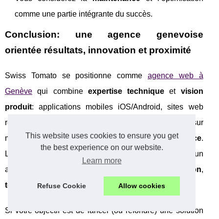
comme une partie intégrante du succès.
Conclusion: une agence genevoise
orientée résultats, innovation et proximité
Swiss Tomato se positionne comme
agence web à
Genève
qui combine
expertise technique
et
vision
produit
: applications mobiles iOS/Android, sites web
responsive et e-commerce, expériences AR/VR sur
This website uses cookies to ensure you get
mesure, avec un accent sur
UX/UI
,
SEO
et
performance
.
the best experience on our website.
Le tout porté par une méthodologie
agile
et un
Learn more
accompagnement complet incluant
support
,
formation
,
tests
et
maintenance
.
Refuse Cookie
Allow cookies
Si votre objectif est de lancer (ou refondre) une solution