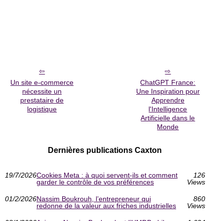
Un site e-commerce
ChatGPT France:
nécessite un
Une Inspiration pour
prestataire de
Apprendre
logistique
l'Intelligence
Artificielle dans le
Monde
Dernières publications Caxton
19/7/2026
Cookies Meta : à quoi servent-ils et comment
126
garder le contrôle de vos préférences
Views
01/2/2026
Nassim Boukrouh, l’entrepreneur qui
860
redonne de la valeur aux friches industrielles
Views