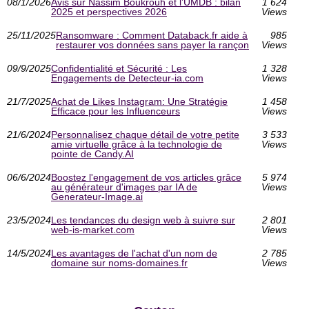
08/1/2026
Avis sur Nassim Boukrouh et l’UMDB : bilan
1 624
2025 et perspectives 2026
Views
25/11/2025
Ransomware : Comment Databack.fr aide à
985
restaurer vos données sans payer la rançon
Views
09/9/2025
Confidentialité et Sécurité : Les
1 328
Engagements de Detecteur-ia.com
Views
21/7/2025
Achat de Likes Instagram: Une Stratégie
1 458
Efficace pour les Influenceurs
Views
21/6/2024
Personnalisez chaque détail de votre petite
3 533
amie virtuelle grâce à la technologie de
Views
pointe de Candy.AI
06/6/2024
Boostez l'engagement de vos articles grâce
5 974
au générateur d'images par IA de
Views
Generateur-Image.ai
23/5/2024
Les tendances du design web à suivre sur
2 801
web-is-market.com
Views
14/5/2024
Les avantages de l'achat d'un nom de
2 785
domaine sur noms-domaines.fr
Views