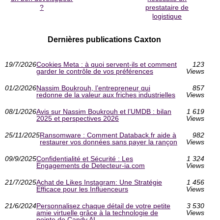
?
prestataire de
logistique
Dernières publications Caxton
19/7/2026
Cookies Meta : à quoi servent-ils et comment
123
garder le contrôle de vos préférences
Views
01/2/2026
Nassim Boukrouh, l’entrepreneur qui
857
redonne de la valeur aux friches industrielles
Views
08/1/2026
Avis sur Nassim Boukrouh et l’UMDB : bilan
1 619
2025 et perspectives 2026
Views
25/11/2025
Ransomware : Comment Databack.fr aide à
982
restaurer vos données sans payer la rançon
Views
09/9/2025
Confidentialité et Sécurité : Les
1 324
Engagements de Detecteur-ia.com
Views
21/7/2025
Achat de Likes Instagram: Une Stratégie
1 456
Efficace pour les Influenceurs
Views
21/6/2024
Personnalisez chaque détail de votre petite
3 530
amie virtuelle grâce à la technologie de
Views
pointe de Candy.AI