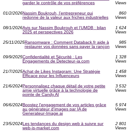
garder le contrôle de vos préférences
Views
01/2/2026
Nassim Boukrouh, l’entrepreneur qui
860
redonne de la valeur aux friches industrielles
Views
08/1/2026
Avis sur Nassim Boukrouh et l’UMDB : bilan
1 624
2025 et perspectives 2026
Views
25/11/2025
Ransomware : Comment Databack.fr aide à
985
restaurer vos données sans payer la rançon
Views
09/9/2025
Confidentialité et Sécurité : Les
1 328
Engagements de Detecteur-ia.com
Views
21/7/2025
Achat de Likes Instagram: Une Stratégie
1 458
Efficace pour les Influenceurs
Views
21/6/2024
Personnalisez chaque détail de votre petite
3 532
amie virtuelle grâce à la technologie de
Views
pointe de Candy.AI
06/6/2024
Boostez l'engagement de vos articles grâce
5 974
au générateur d'images par IA de
Views
Generateur-Image.ai
23/5/2024
Les tendances du design web à suivre sur
2 801
web-is-market.com
Views