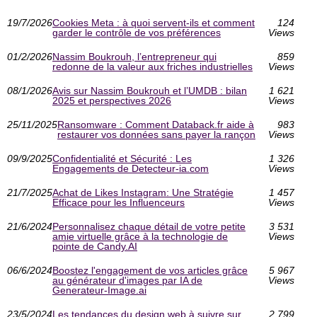
19/7/2026
Cookies Meta : à quoi servent-ils et comment
124
garder le contrôle de vos préférences
Views
01/2/2026
Nassim Boukrouh, l’entrepreneur qui
859
redonne de la valeur aux friches industrielles
Views
08/1/2026
Avis sur Nassim Boukrouh et l’UMDB : bilan
1 621
2025 et perspectives 2026
Views
25/11/2025
Ransomware : Comment Databack.fr aide à
983
restaurer vos données sans payer la rançon
Views
09/9/2025
Confidentialité et Sécurité : Les
1 326
Engagements de Detecteur-ia.com
Views
21/7/2025
Achat de Likes Instagram: Une Stratégie
1 457
Efficace pour les Influenceurs
Views
21/6/2024
Personnalisez chaque détail de votre petite
3 531
amie virtuelle grâce à la technologie de
Views
pointe de Candy.AI
06/6/2024
Boostez l'engagement de vos articles grâce
5 967
au générateur d'images par IA de
Views
Generateur-Image.ai
23/5/2024
Les tendances du design web à suivre sur
2 799