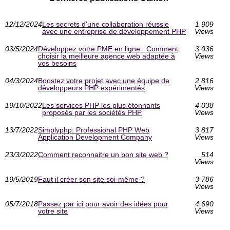
12/12/2024
Les secrets d'une collaboration réussie
1 909
avec une entreprise de développement PHP
Views
03/5/2024
Développez votre PME en ligne : Comment
3 036
choisir la meilleure agence web adaptée à
Views
vos besoins
04/3/2024
Boostez votre projet avec une équipe de
2 816
développeurs PHP expérimentés
Views
19/10/2022
Les services PHP les plus étonnants
4 038
proposés par les sociétés PHP
Views
13/7/2022
Simplyphp: Professional PHP Web
3 817
Application Development Company
Views
23/3/2022
Comment reconnaitre un bon site web ?
514
Views
19/5/2019
Faut il créer son site soi-même ?
3 786
Views
05/7/2018
Passez par ici pour avoir des idées pour
4 690
votre site
Views